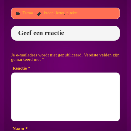
Tattoo
kroon
,
letter
,
r
,
tekst
Geef een reactie
Je e-mailadres wordt niet gepubliceerd.
Vereiste velden zijn
gemarkeerd met
*
Reactie
*
Naam
*