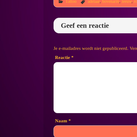
Tattoo
adelaar
,
bovenarm
,
leeuw
,
r
Geef een reactie
Je e-mailadres wordt niet gepubliceerd.
Ver
Reactie
*
Naam
*