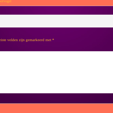
oofvogel
eiste velden zijn gemarkeerd met
*