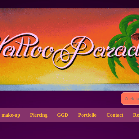
 make-up
Piercing
GGD
Portfolio
Contact
Re