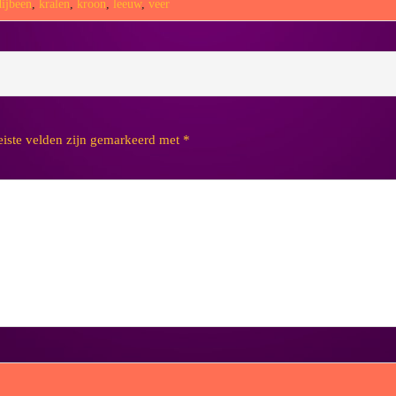
dijbeen
,
kralen
,
kroon
,
leeuw
,
veer
eiste velden zijn gemarkeerd met
*