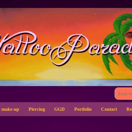
 make-up
Piercing
GGD
Portfolio
Contact
Re