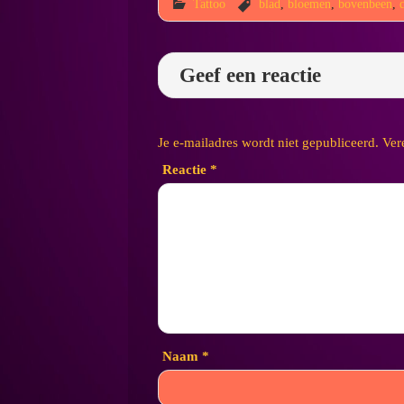
Tattoo
blad
,
bloemen
,
bovenbeen
,
Geef een reactie
Je e-mailadres wordt niet gepubliceerd.
Ver
Reactie
*
Naam
*