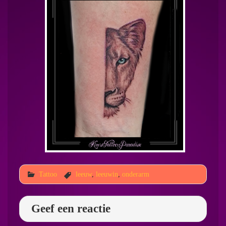
Tattoo
leeuw
,
leeuwin
,
onderarm
Geef een reactie