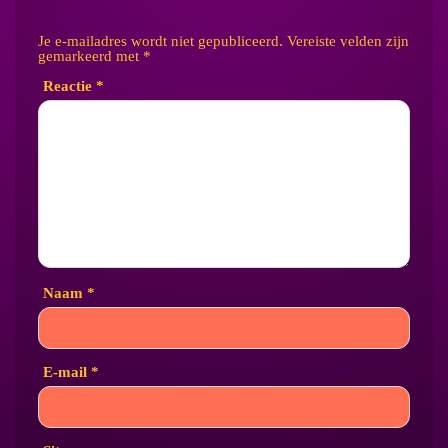
Je e-mailadres wordt niet gepubliceerd.
Vereiste velden zijn
gemarkeerd met
*
Reactie
*
Naam
*
E-mail
*