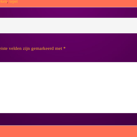
teken
,
tepel
eiste velden zijn gemarkeerd met
*