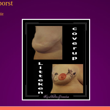
borst
tie