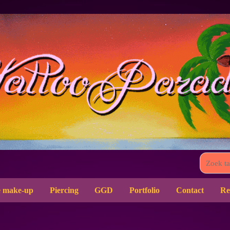
 make-up
Piercing
GGD
Portfolio
Contact
Re