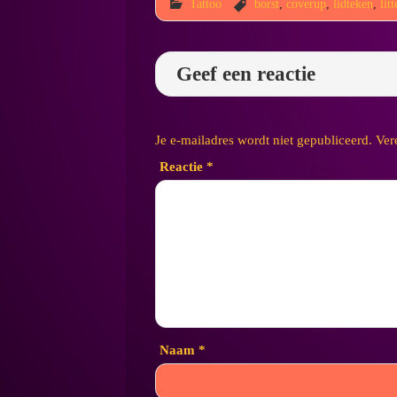
Tattoo
borst
,
coverup
,
lidteken
,
lit
Geef een reactie
Je e-mailadres wordt niet gepubliceerd.
Ver
Reactie
*
Naam
*