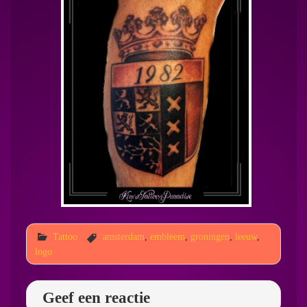
Tattoo
amsterdam
,
embleem
,
groningen
,
leeuw
,
logo
Geef een reactie