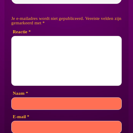
Je e-mailadres wordt niet gepubliceerd.
Vereiste velden zijn
gemarkeerd met
*
Reactie
*
Naam
*
E-mail
*