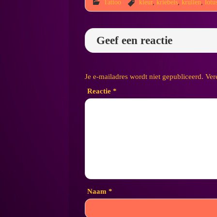
Tattoo
kleur
,
kriebels
,
krullen
,
lotu
Geef een reactie
Je e-mailadres wordt niet gepubliceerd.
Ver
Reactie
*
Naam
*