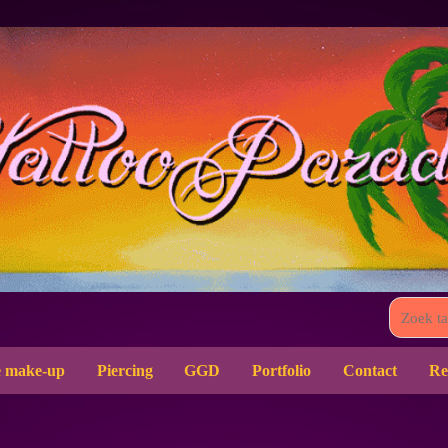
 make-up
Piercing
GGD
Portfolio
Contact
Re