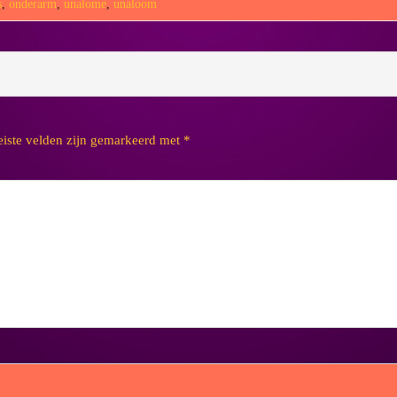
s
,
onderarm
,
unalome
,
unaloom
eiste velden zijn gemarkeerd met
*