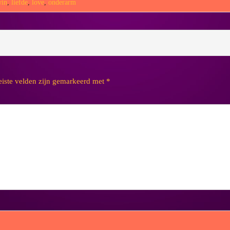
win
,
liefde
,
love
,
onderarm
eiste velden zijn gemarkeerd met
*