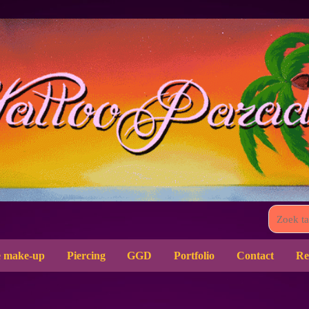
 make-up
Piercing
GGD
Portfolio
Contact
Re