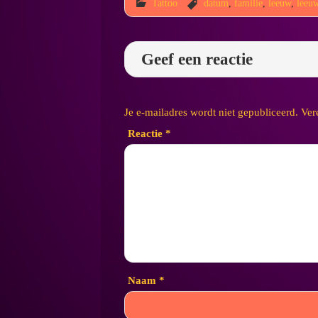
Tattoo
datum
,
familie
,
leeuw
,
leeu
Geef een reactie
Je e-mailadres wordt niet gepubliceerd.
Ver
Reactie
*
Naam
*