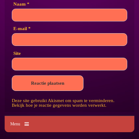
Naam
*
E-mail
*
Site
Deze site gebruikt Akismet om spam te verminderen.
Bekijk hoe je reactie gegevens worden verwerkt
.
Menu
Kim's Tattoo Paradise