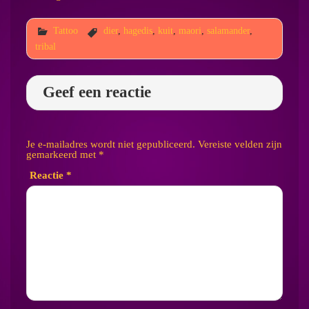
Tattoo
dier
,
hagedis
,
kuit
,
maori
,
salamander
,
tribal
Geef een reactie
Je e-mailadres wordt niet gepubliceerd.
Vereiste velden zijn
gemarkeerd met
*
Reactie
*