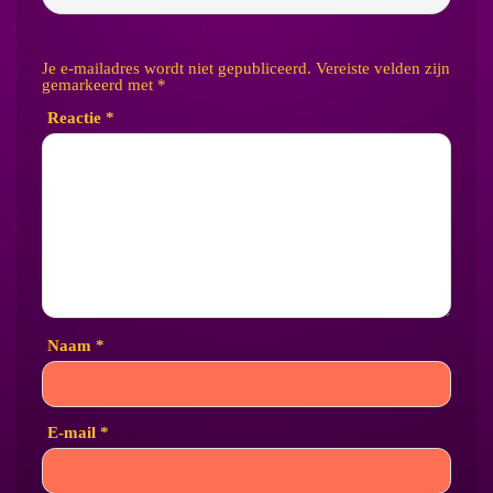
Je e-mailadres wordt niet gepubliceerd.
Vereiste velden zijn
gemarkeerd met
*
Reactie
*
Naam
*
E-mail
*