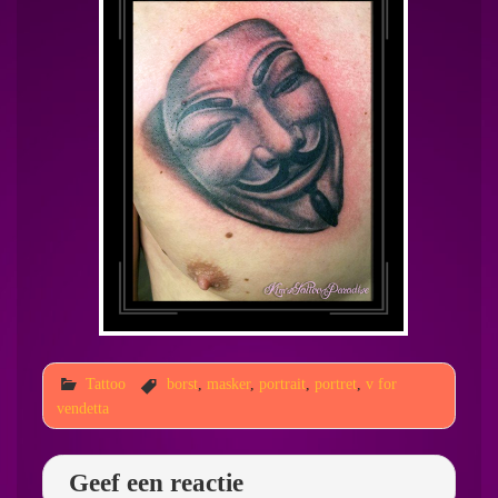
Tattoo
borst
,
masker
,
portrait
,
portret
,
v for
vendetta
Geef een reactie