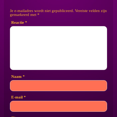
Je e-mailadres wordt niet gepubliceerd.
Vereiste velden zijn
gemarkeerd met
*
Reactie
*
Naam
*
E-mail
*