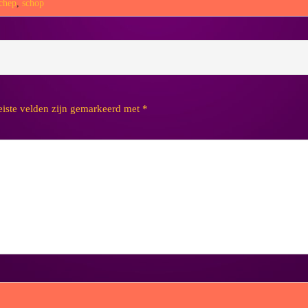
chep
,
schop
eiste velden zijn gemarkeerd met
*