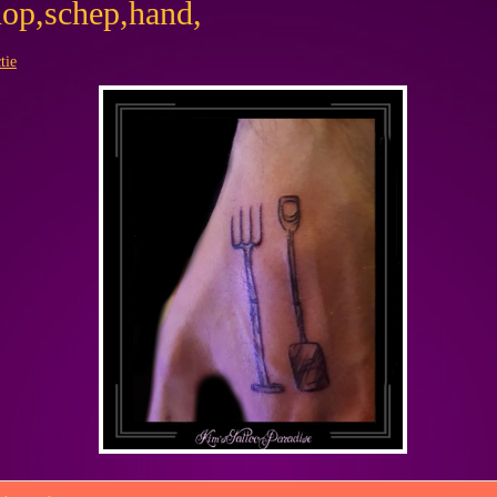
hop,schep,hand,
tie