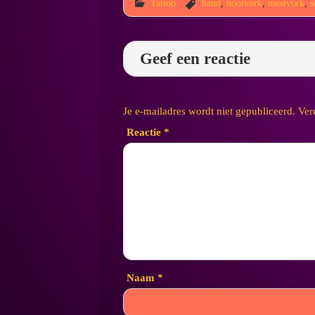
Tattoo
hand
,
hooivork
,
mestvork
,
s
Geef een reactie
Je e-mailadres wordt niet gepubliceerd.
Ver
Reactie
*
Naam
*