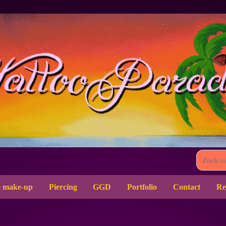
 make-up
Piercing
GGD
Portfolio
Contact
Re