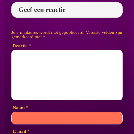
Geef een reactie
Je e-mailadres wordt niet gepubliceerd.
Vereiste velden zijn
gemarkeerd met
*
Reactie
*
Naam
*
E-mail
*