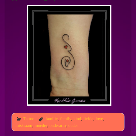
Tattoo
familie
,
family
,
kind
,
liefde
,
love
,
miskraam
,
moeder
,
onderarm
,
ouder