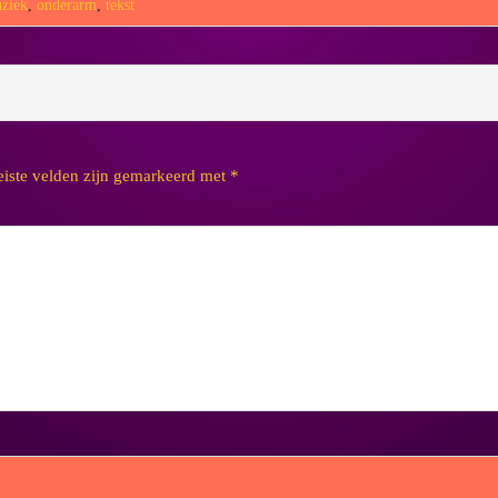
ziek
,
onderarm
,
tekst
eiste velden zijn gemarkeerd met
*