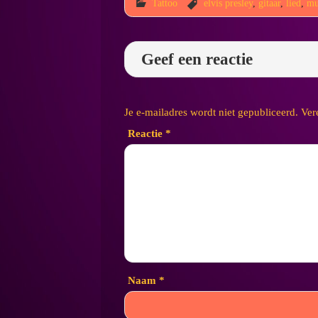
Tattoo
elvis presley
,
gitaar
,
lied
,
mu
Geef een reactie
Je e-mailadres wordt niet gepubliceerd.
Ver
Reactie
*
Naam
*