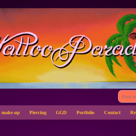
 make-up
Piercing
GGD
Portfolio
Contact
Re