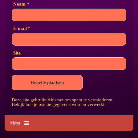
Naam
*
E-mail
*
Site
Deze site gebruikt Akismet om spam te verminderen.
Bekijk hoe je reactie gegevens worden verwerkt
.
Menu
Kim's Tattoo Paradise