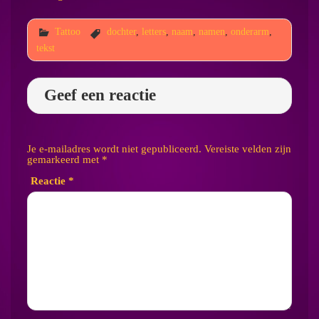
Tattoo
dochter
,
letters
,
naam
,
namen
,
onderarm
,
tekst
Geef een reactie
Je e-mailadres wordt niet gepubliceerd.
Vereiste velden zijn
gemarkeerd met
*
Reactie
*