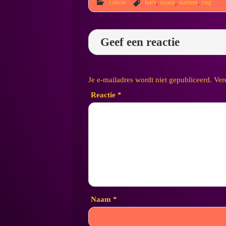
Tattoo
hart
,
naam
,
namen
,
rug
Geef een reactie
Je e-mailadres wordt niet gepubliceerd.
Ver
Reactie
*
Naam
*