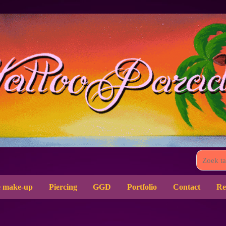
 make-up
Piercing
GGD
Portfolio
Contact
Re