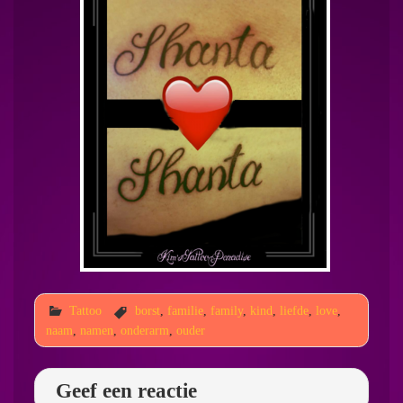
Tattoo
borst
,
familie
,
family
,
kind
,
liefde
,
love
,
naam
,
namen
,
onderarm
,
ouder
Geef een reactie