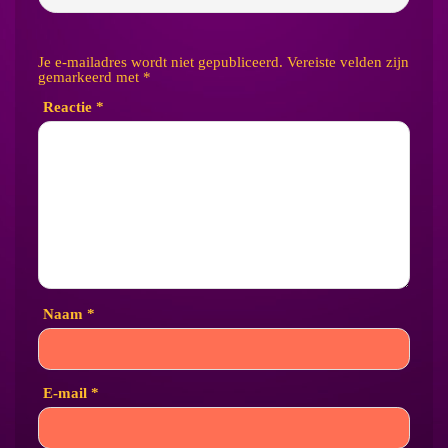
Je e-mailadres wordt niet gepubliceerd.
Vereiste velden zijn
gemarkeerd met
*
Reactie
*
Naam
*
E-mail
*