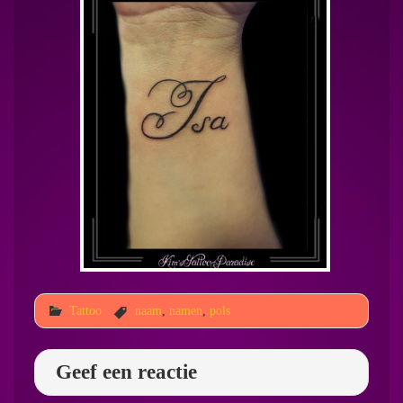
Tattoo
naam
,
namen
,
pols
Geef een reactie