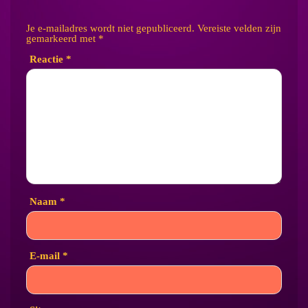
Je e-mailadres wordt niet gepubliceerd.
Vereiste velden zijn
gemarkeerd met
*
Reactie
*
Naam
*
E-mail
*