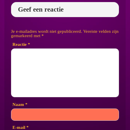
Geef een reactie
Je e-mailadres wordt niet gepubliceerd.
Vereiste velden zijn
gemarkeerd met
*
Reactie
*
Naam
*
E-mail
*