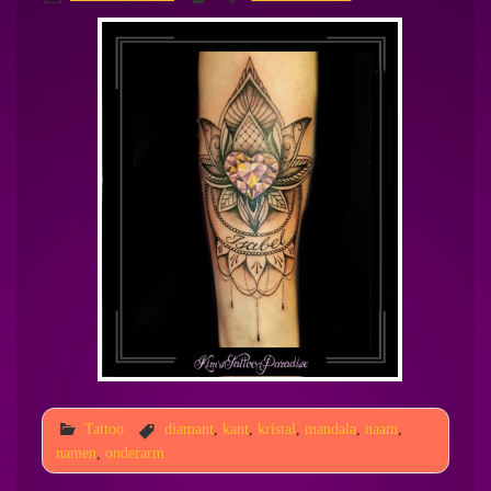
Tattoo
diamant
,
kant
,
kristal
,
mandala
,
naam
,
namen
,
onderarm