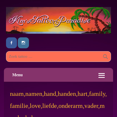
Menu
naam,namen,hand,handen,hart,family,
familie,love,liefde,onderarm,vader,m