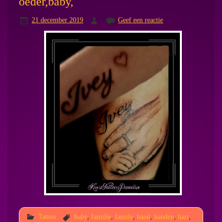
oeder,baby,
21 december 2019
Geef een reactie
Tattoo
baby
,
familie
,
family
,
hand
,
handen
,
hart
,