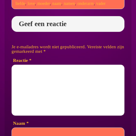
liefde
,
love
,
moeder
,
naam
,
namen
,
onderarm
,
vader
Geef een reactie
Je e-mailadres wordt niet gepubliceerd.
Vereiste velden zijn
gemarkeerd met
*
Reactie
*
Naam
*