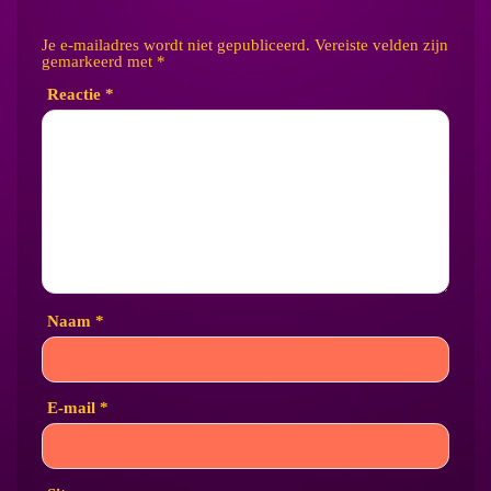
Je e-mailadres wordt niet gepubliceerd.
Vereiste velden zijn
gemarkeerd met
*
Reactie
*
Naam
*
E-mail
*