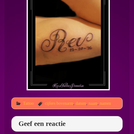
Tattoo
cijfers bovenarm
,
datum
,
naam
,
namen
Geef een reactie