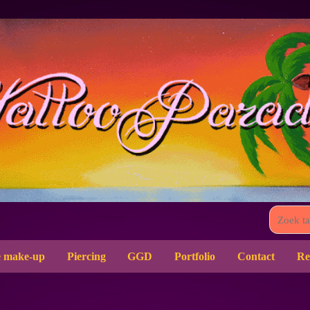
 make-up
Piercing
GGD
Portfolio
Contact
Re