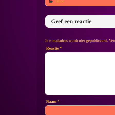
Tattoo
Geef een reactie
Je e-mailadres wordt niet gepubliceerd.
Ver
Reactie
*
Naam
*