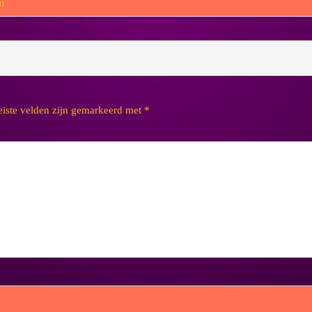
m
eiste velden zijn gemarkeerd met
*