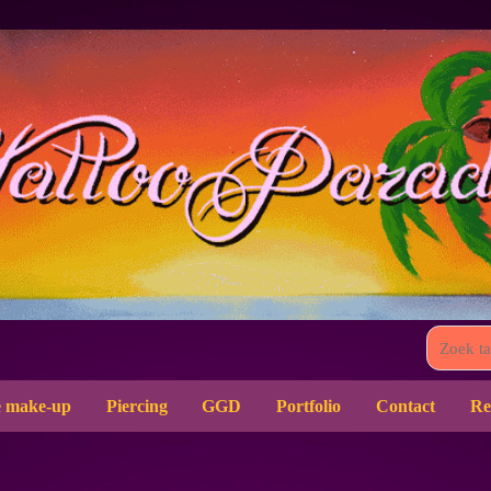
 make-up
Piercing
GGD
Portfolio
Contact
Re