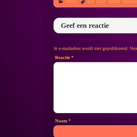
Tattoo
kim
,
naam
,
namen
,
onderar
Geef een reactie
Je e-mailadres wordt niet gepubliceerd.
Ver
Reactie
*
Naam
*