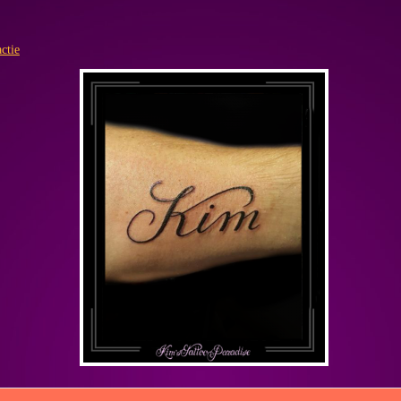
m
ctie