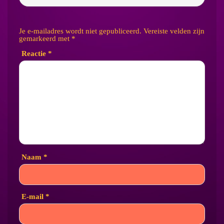
Je e-mailadres wordt niet gepubliceerd.
Vereiste velden zijn
gemarkeerd met
*
Reactie
*
Naam
*
E-mail
*