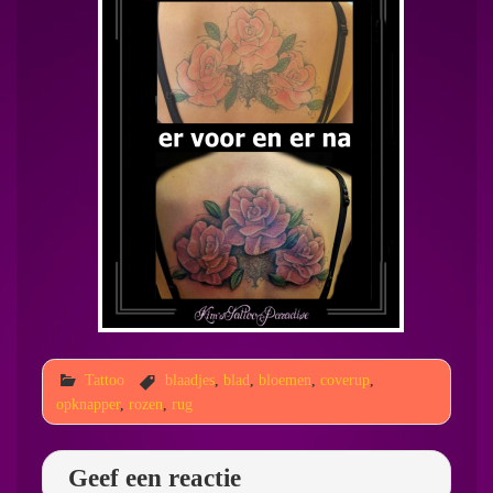
Tattoo
blaadjes
,
blad
,
bloemen
,
coverup
,
opknapper
,
rozen
,
rug
Geef een reactie