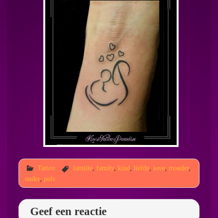
Tattoo
familie
,
family
,
kind
,
liefde
,
love
,
moeder
,
ouder
,
pols
Geef een reactie