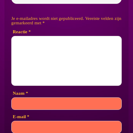
Je e-mailadres wordt niet gepubliceerd.
Vereiste velden zijn
gemarkeerd met
*
Reactie
*
Naam
*
E-mail
*