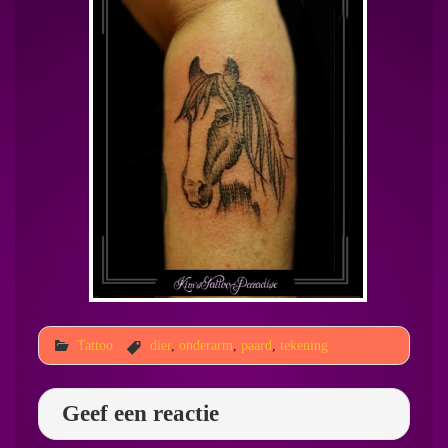
Tattoo
dier
,
onderarm
,
paard
,
tekening
Geef een reactie