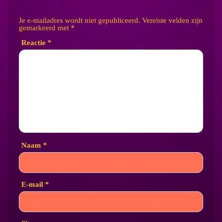
Je e-mailadres wordt niet gepubliceerd.
Vereiste velden zijn
gemarkeerd met
*
Reactie
*
Naam
*
E-mail
*