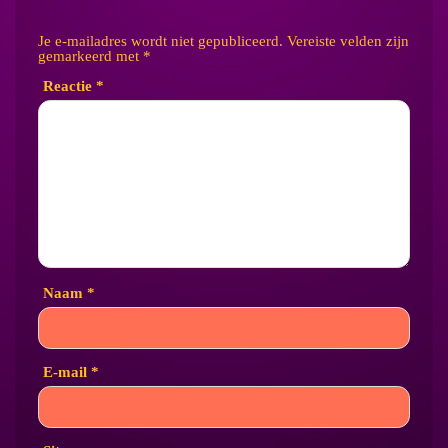
Je e-mailadres wordt niet gepubliceerd.
Vereiste velden zijn
gemarkeerd met
*
Reactie
*
Naam
*
E-mail
*