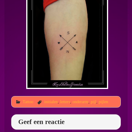
Tattoo
initialen
,
letters
,
onderarm
,
pijl
,
pijlen
Geef een reactie