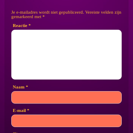
Je e-mailadres wordt niet gepubliceerd.
Vereiste velden zijn
gemarkeerd met
*
Reactie
*
Naam
*
E-mail
*