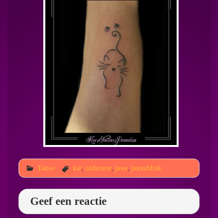
Tattoo
kat
,
onderarm
,
poes
,
pootafdruk
Geef een reactie