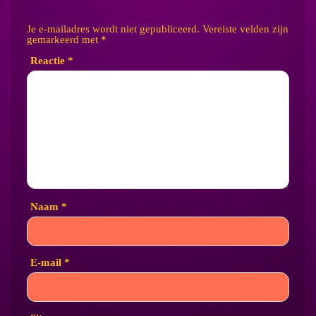
Je e-mailadres wordt niet gepubliceerd.
Vereiste velden zijn
gemarkeerd met
*
Reactie
*
Naam
*
E-mail
*