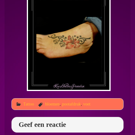
Tattoo
bloemen
,
pootafdruk
,
voet
Geef een reactie