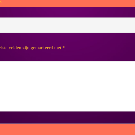
k
eiste velden zijn gemarkeerd met
*