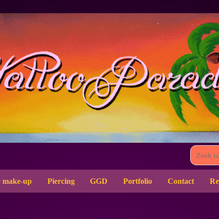
 make-up
Piercing
GGD
Portfolio
Contact
Re