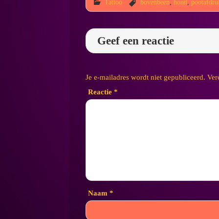
Tattoo
bovenbeen
,
hond
,
pootafdru
Geef een reactie
Je e-mailadres wordt niet gepubliceerd.
Ver
Reactie
*
Naam
*