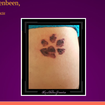
enbeen,
ctie