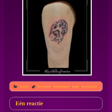
Tattoo
bovenarm
,
hondenpoot
,
naam
,
pootafdruk
Eén reactie