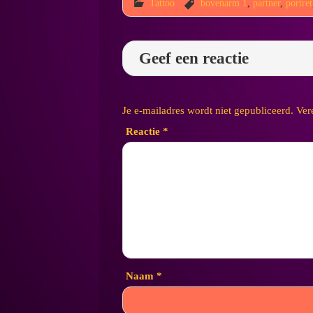
Tattoo
bovenarm 1
,
partner
,
portret
Geef een reactie
Je e-mailadres wordt niet gepubliceerd.
Ver
Reactie
*
Naam
*