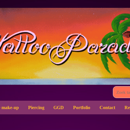
 make-up
Piercing
GGD
Portfolio
Contact
Re