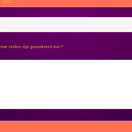
,
vrouw
eiste velden zijn gemarkeerd met
*