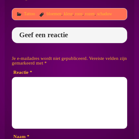
Tattoo
bloemen
,
kleur
,
roos
,
rozen
,
schaduw
Geef een reactie
Je e-mailadres wordt niet gepubliceerd.
Vereiste velden zijn
gemarkeerd met
*
Reactie
*
Naam
*