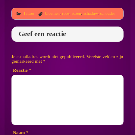
Tattoo
bloemen
,
roos
,
rozen
,
schaduw
,
schouder
Geef een reactie
Je e-mailadres wordt niet gepubliceerd.
Vereiste velden zijn
gemarkeerd met
*
Reactie
*
Naam
*