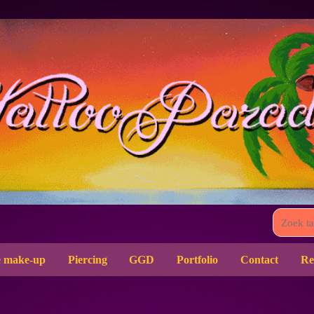
 make-up
Piercing
GGD
Portfolio
Contact
Re