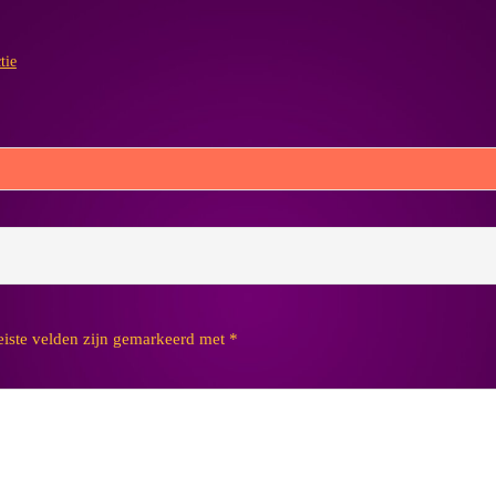
tie
eiste velden zijn gemarkeerd met
*