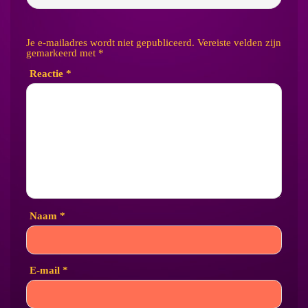
Je e-mailadres wordt niet gepubliceerd.
Vereiste velden zijn
gemarkeerd met
*
Reactie
*
Naam
*
E-mail
*