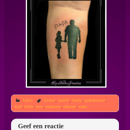
Tattoo
dochter
,
familie
,
family
,
gedenktattoo
,
kind
,
liefde
,
love
,
onderarm
,
silhouet
,
vader
Geef een reactie