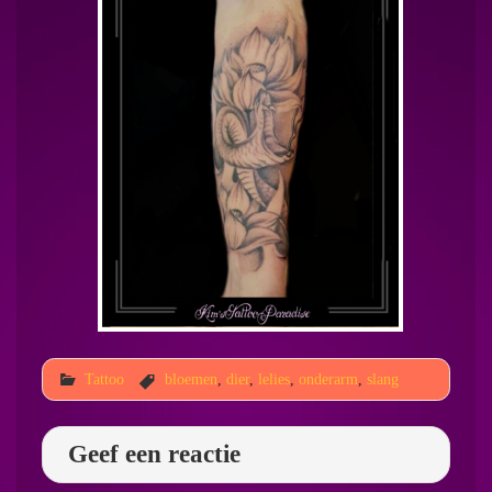
Tattoo
bloemen
,
dier
,
lelies
,
onderarm
,
slang
Geef een reactie