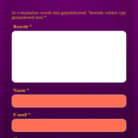
Je e-mailadres wordt niet gepubliceerd.
Vereiste velden zijn
gemarkeerd met
*
Reactie
*
Naam
*
E-mail
*