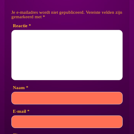
Je e-mailadres wordt niet gepubliceerd.
Vereiste velden zijn
gemarkeerd met
*
Reactie
*
Naam
*
E-mail
*