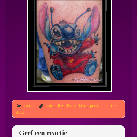
Tattoo
color
,
dier
,
disney
,
kleur
,
portrait
,
portret
,
stitch
Geef een reactie