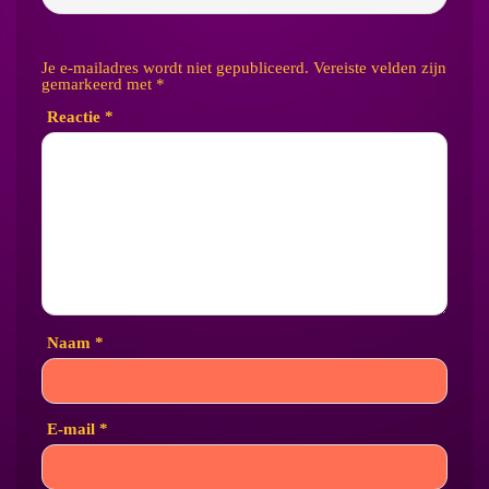
Je e-mailadres wordt niet gepubliceerd.
Vereiste velden zijn
gemarkeerd met
*
Reactie
*
Naam
*
E-mail
*