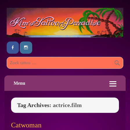
Menu
Tag Archives:
actrice.film
Catwoman