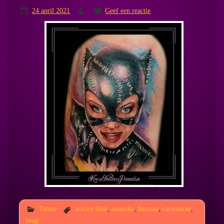
24 april 2021
Geef een reactie
Tattoo
actrice.film
,
amerika
,
batman
,
catwoman
,
heup