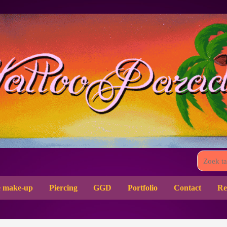
 make-up
Piercing
GGD
Portfolio
Contact
Re