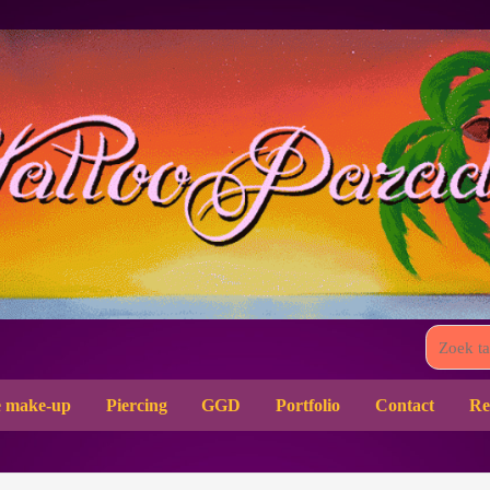
 make-up
Piercing
GGD
Portfolio
Contact
Re