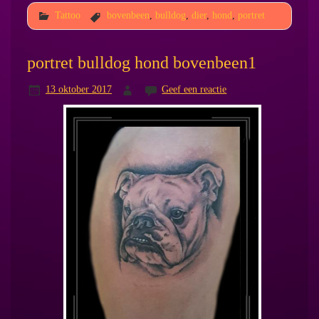
Tattoo
bovenbeen
,
bulldog
,
dier
,
hond
,
portret
portret bulldog hond bovenbeen1
13 oktober 2017
Geef een reactie