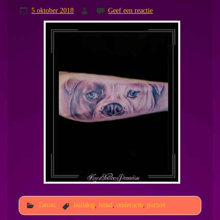
5 oktober 2018
Geef een reactie
Tattoo
bulldog
,
hond
,
onderarm
,
portret