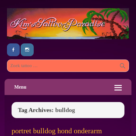
Menu
Tag Archives:
bulldog
portret bulldog hond onderarm