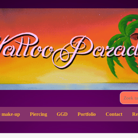
 make-up
Piercing
GGD
Portfolio
Contact
Re