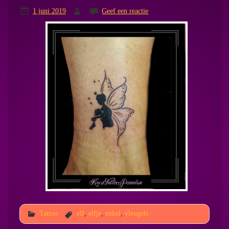
1 juni 2019
Geef een reactie
Tattoo
elf
,
elfje
,
enkel
,
vleugels