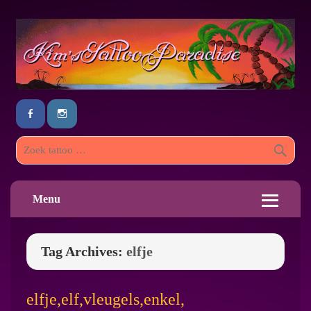
Menu
Tag Archives:
elfje
elfje,elf,vleugels,enkel,