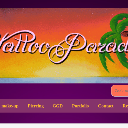
 make-up
Piercing
GGD
Portfolio
Contact
Re