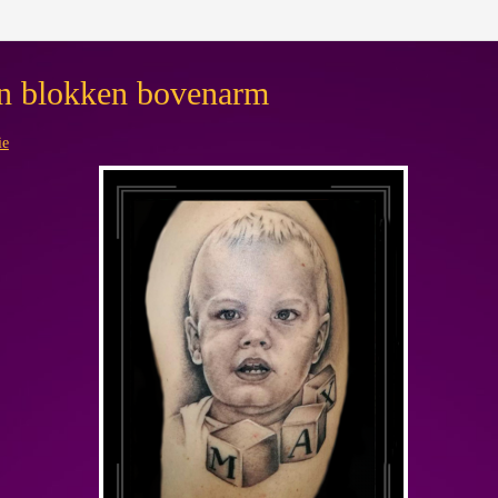
 en blokken bovenarm
ie