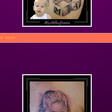
ax
,
portret