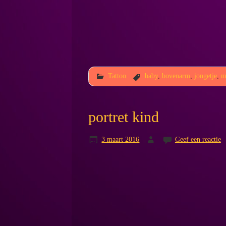
Tattoo
baby
,
bovenarm
,
jongetje
,
m
portret kind
3 maart 2016
Geef een reactie