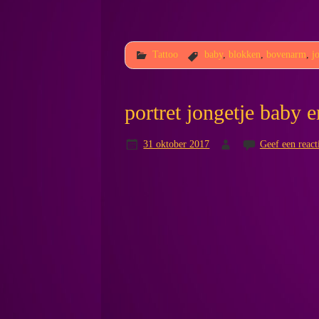
Tattoo
baby
,
blokken
,
bovenarm
,
j
portret jongetje baby
31 oktober 2017
Geef een react