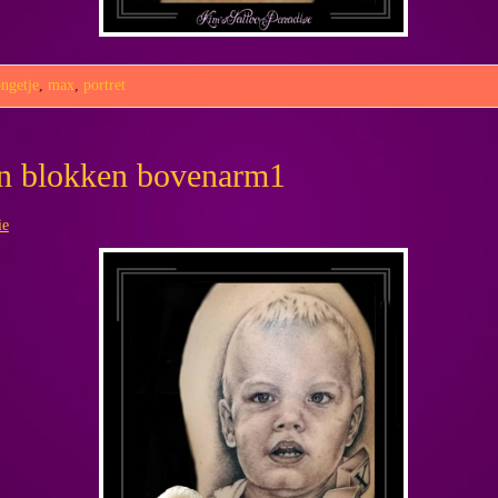
ongetje
,
max
,
portret
 en blokken bovenarm1
ie