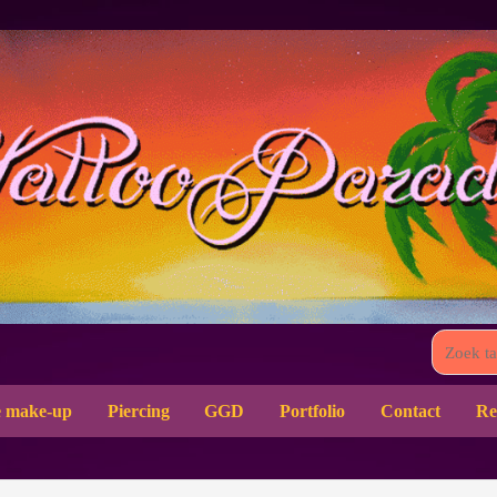
 make-up
Piercing
GGD
Portfolio
Contact
Re