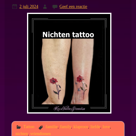
2 juli 2024
Geef een reactie
Tattoo
familie
,
family
,
klaproos
,
liefde
,
love
,
nichten
,
vriendinnen