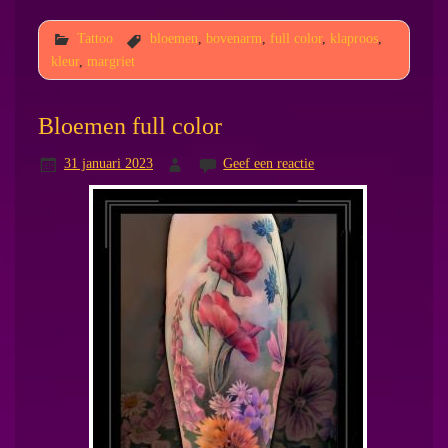
Tattoo
bloemen
,
bovenarm
,
full color
,
klaproos
,
kleur
,
margriet
Bloemen full color
31 januari 2023
Geef een reactie