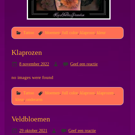
Tattoo
bloemen
,
full color
,
klaproos
,
kleur
Klaprozen
8 november 2022
Geef een reactie
no images were found
Tattoo
bloemen
,
full color
,
klaproos
,
klaprozen
,
kleur
,
onderarm
Veldbloemen
29 oktober 2021
Geef een reactie