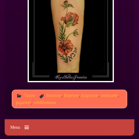
Tattoo
bloemen
,
klaproos
,
klaprozen
,
onderarm
,
papavers
,
veldbloemen
Menu
Kim's Tattoo Paradise