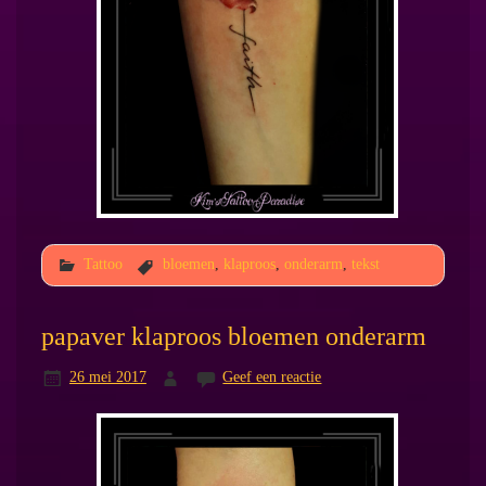
Tattoo
bloemen
,
klaproos
,
onderarm
,
tekst
papaver klaproos bloemen onderarm
26 mei 2017
Geef een reactie