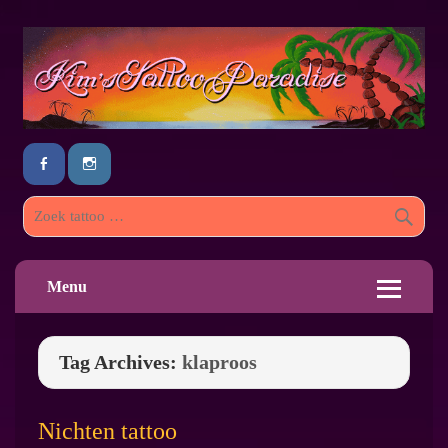
Menu
Tag Archives:
klaproos
Nichten tattoo