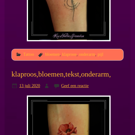
Tattoo
bloemen
,
klaproos
,
onderarm
,
pijl
klaproos,bloemen,tekst,onderarm,
13 juli 2020
Geef een reactie