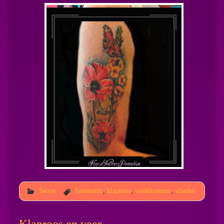
Tattoo
bovenarm
,
klaproos
,
veldbloemen
,
vlinder
Klaproos en veer