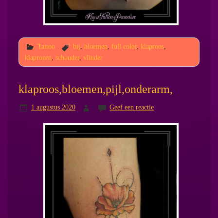
Tattoo
bij
,
bloemen
,
full color
,
klaproos
,
klaprozen
,
schouder
,
vlinder
klaproos,bloemen,pijl,onderarm,
1 augustus 2020
Geef een reactie