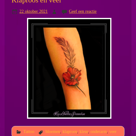
22 oktober 2021
Geef een reactie
Tattoo
bloemen
,
klaproos
,
kleur
,
onderarm
,
veer