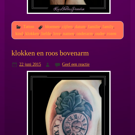
Tattoo
bloemen
,
cijfers
,
datum
,
familie
,
family
,
kind
,
klokken
,
liefde
,
love
,
namen
,
onderarm
,
ouder
,
rozen
klokken en roos bovenarm
22 juni 2015
Geef een reactie