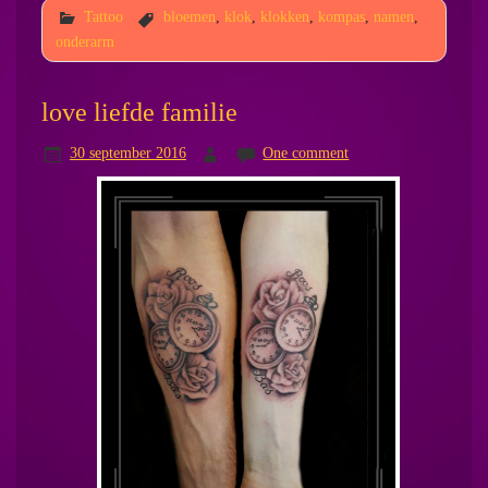
Tattoo
bloemen
,
klok
,
klokken
,
kompas
,
namen
,
onderarm
love liefde familie
30 september 2016
One comment