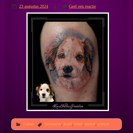
23 augustus 2024
Geef een reactie
Tattoo
bovenarm
,
hond
,
kleur
,
koiker
,
portret