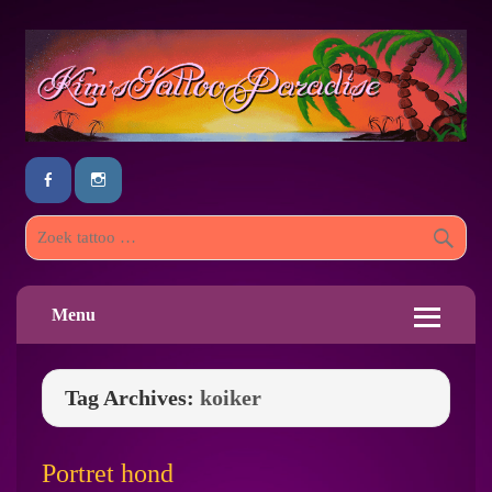
Menu
Tag Archives:
koiker
Portret hond